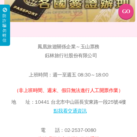
GO
防
詐
騙
勿
輕
信
鳳凰旅遊關係企業～玉山票務
鈺林旅行社股份有限公司
上班時間：週一至週五 08:30～18:00
（非上班時間、週末、假日無法進行人工開票作業）
地 址：10441 台北市中山區長安東路一段25號4樓
點我看交通資訊
電 話：02-2537-0080