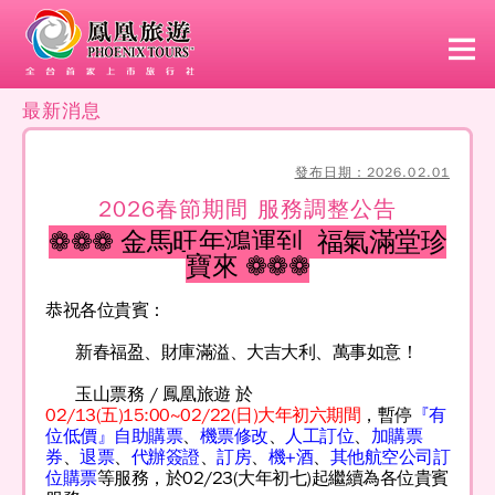
最新消息
發布日期：2026.02.01
2026春節期間 服務調整公告
❁❁❁
金馬旺年鴻運到 福氣滿堂珍
寶來
❁❁❁
恭祝各位貴賓：
新春福盈、財庫滿溢、大吉大利、萬事如意！
玉山票務 / 鳳凰旅遊 於
02/13(五)15:00~02/22(日)大年初六期間
，暫停
『有
位低價』自助購票
、
機票修改
、
人工訂位
、
加購票
券
、
退票
、
代辦簽證
、
訂房
、
機+酒
、
其他航空公司訂
位購票
等服務，於02/23(大年初七)起繼續為各位貴賓