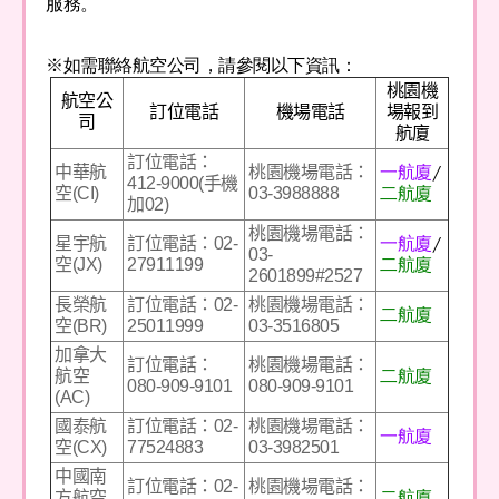
服務。
※如需聯絡航空公司，請參閱以下資訊：
桃園機
航空公
訂位電話
機場電話
場報到
司
航廈
訂位電話：
一航廈
/
中華航
桃園機場電話：
412-9000(手機
二航廈
空(CI)
03-3988888
加02)
桃園機場電話：
一航廈
/
星宇航
訂位電話：02-
03-
二航廈
空(JX)
27911199
2601899#2527
長榮航
訂位電話：02-
桃園機場電話：
二航廈
空(BR)
25011999
03-3516805
加拿大
訂位電話：
桃園機場電話：
二航廈
航空
080-909-9101
080-909-9101
(AC)
國泰航
訂位電話：02-
桃園機場電話：
一航廈
空(CX)
77524883
03-3982501
中國南
訂位電話：02-
桃園機場電話：
二航廈
方航空