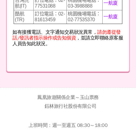
台灣虎
訂位電話：02-
桃園機場電話：
一航廈
航(IT)
77531088
03-3988888
酷航
訂位電話：02-
桃園機場電話：
一航廈
(TR)
81613459
02-77535370
如有接獲電話、文字通知交易狀況異常，
請勿遵從發
話/發訊者指示操作或告知個資
，並請立即聯絡原客服
人員告知此狀況。
鳳凰旅遊關係企業～玉山票務
鈺林旅行社股份有限公司
上班時間：週一至週五 08:30～18:00